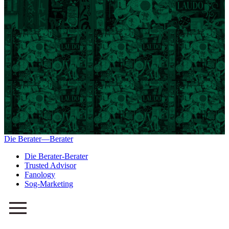
Die Berater—Berater
Die Berater-Berater
Trusted Advisor
Fanology
Sog-Marketing